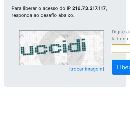
Para liberar o acesso
do IP
216.73.217.117
,
responda ao desafio abaixo.
Digite 
lado no
[trocar imagem]