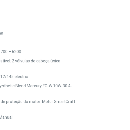
ha
3
5700 – 6200
ível: 2 válvulas de cabeça única
12/145 electric
nthetic Blend Mercury FC-W 10W-30 4-
 de proteção do motor: Motor SmartCraft
 Manual