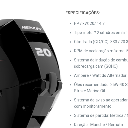
ESPECIFICAÇÕES:
HP / kW: 20/ 14.7
Tipo motor? 2 cilindros em lin
Cilindrada (CID/CC): 333 / 20.
RPM de aceleração máxima: 
Sistema de indução de combust
sobrecarga cam (SOHC)
Ampére / Watt do Alternador: 
Óleo recomendado: 25W-40 Sy
Stroke Marine Oil
Sistema de aviso ao operador
com monitoramento
Sistema de partida: Elétrica /
Direção : Manche / Remota