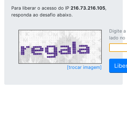
Para liberar o acesso
do IP
216.73.216.105
,
responda ao desafio abaixo.
Digite 
lado no
[trocar imagem]