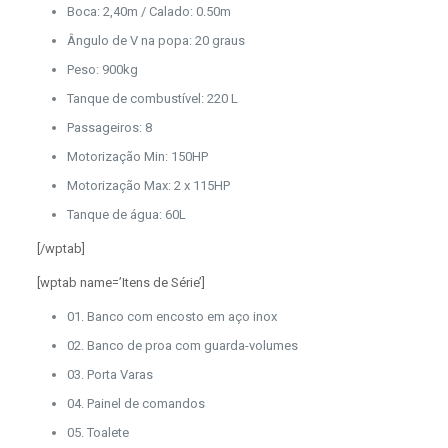
Boca: 2,40m / Calado: 0.50m
Ângulo de V na popa: 20 graus
Peso: 900kg
Tanque de combustível: 220 L
Passageiros: 8
Motorização Min: 150HP
Motorização Max: 2 x 115HP
Tanque de água: 60L
[/wptab]
[wptab name=’Itens de Série’]
01. Banco com encosto em aço inox
02. Banco de proa com guarda-volumes
03. Porta Varas
04. Painel de comandos
05. Toalete