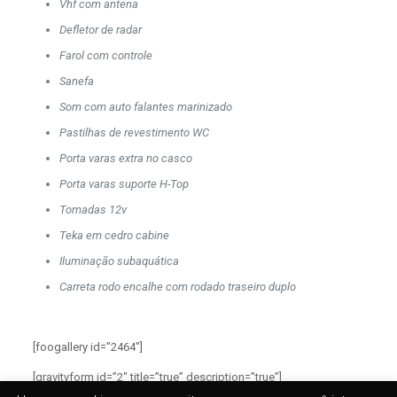
Vhf com antena
Defletor de radar
Farol com controle
Sanefa
Som com auto falantes marinizado
Pastilhas de revestimento WC
Porta varas extra no casco
Porta varas suporte H-Top
Tomadas 12v
Teka em cedro cabine
Iluminação subaquática
Carreta rodo encalhe com rodado traseiro duplo
[foogallery id=”2464″]
[gravityform id=”2″ title=”true” description=”true”]